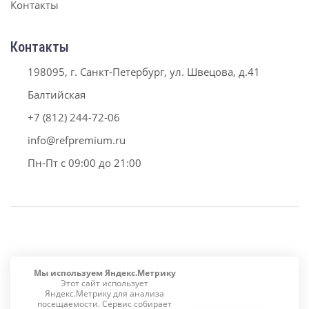
Контакты
Контакты
198095, г. Санкт-Петербург, ул. Швецова, д.41
Балтийская
+7 (812) 244-72-06
info@refpremium.ru
Пн-Пт с 09:00 до 21:00
Мы используем Яндекс.Метрику
2026 © ООО «РефПремиум СПб»
Этот сайт использует
Холодильное оборудование для оснащения складов,
Яндекс.Метрику для анализа
посещаемости. Сервис собирает
пищевых производств, ресторанов, кафе, баров и