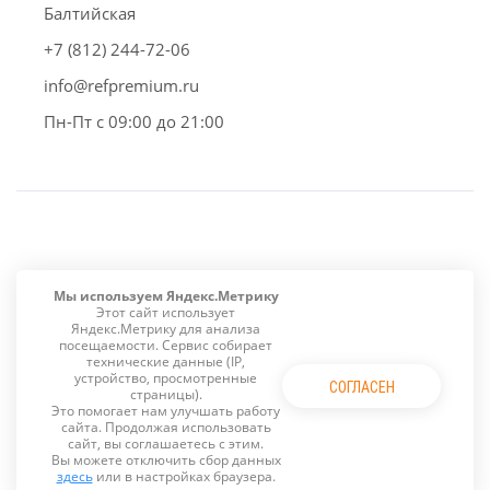
Балтийская
+7 (812) 244-72-06
info@refpremium.ru
Пн-Пт с 09:00 до 21:00
Мы используем Яндекс.Метрику
2026 © ООО «РефПремиум СПб»
Этот сайт использует
Холодильное оборудование для оснащения складов,
Яндекс.Метрику для анализа
посещаемости. Сервис собирает
пищевых производств, ресторанов, кафе, баров и
технические данные (IP,
столовых.
устройство, просмотренные
СОГЛАСЕН
Подбор, доставка и обслуживание по Санкт-Петербургу
страницы).
и области.
Это помогает нам улучшать работу
сайта. Продолжая использовать
сайт, вы соглашаетесь с этим.
Политика конфиденциальности
Вы можете отключить сбор данных
Карта сайта
здесь
или в настройках браузера.