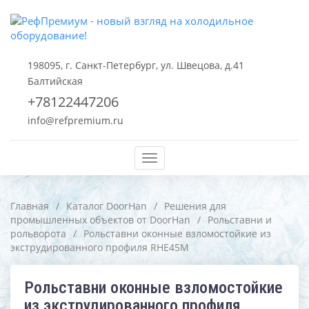
198095, г. Санкт-Петербург, ул. Швецова, д.41
Балтийская
+78122447206
info@refpremium.ru
Меню
Главная
/
Каталог DoorHan
/
Решения для
промышленных объектов от DoorHan
/
Рольставни и
рольворота
/
Рольставни оконные взломостойкие из
экструдированного профиля RHE45M
Рольставни оконные взломостойкие
из экструдированного профиля